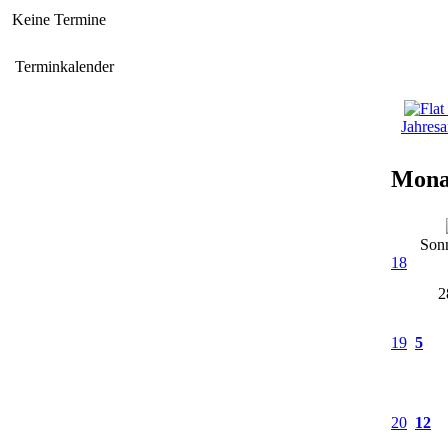
Keine Termine
Terminkalender
Jahresa
Mona
Son
18
2
19
5
20
12