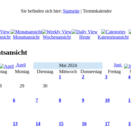
Sie befinden sich hier:
Startseite
| Terminkalender
nsicht
Monatsansicht
Wochenansicht
Heute
Kategorieansicht
tsansicht
April
Juni
Mai 2024
ntag
Montag
Dienstag
Mittwoch
Donnerstag
Freitag
1
2
3
4
8
29
30
6
7
8
9
10
1
13
14
15
16
17
1