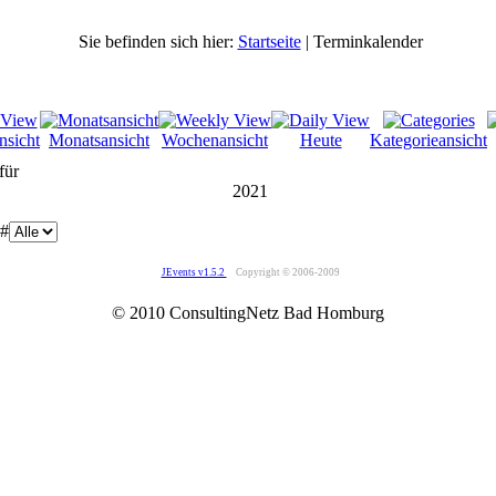
Sie befinden sich hier:
Startseite
| Terminkalender
nsicht
Monatsansicht
Wochenansicht
Heute
Kategorieansicht
für
2021
 #
JEvents v1.5.2
Copyright © 2006-2009
© 2010 ConsultingNetz Bad Homburg